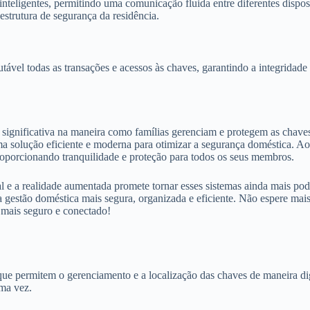
inteligentes, permitindo uma comunicação fluida entre diferentes dispos
strutura de segurança da residência.
tável todas as transações e acessos às chaves, garantindo a integridade 
ignificativa na maneira como famílias gerenciam e protegem as chaves 
ma solução eficiente e moderna para otimizar a segurança doméstica. Ao 
roporcionando tranquilidade e proteção para todos os seus membros.
l e a realidade aumentada promete tornar esses sistemas ainda mais pod
gestão doméstica mais segura, organizada e eficiente. Não espere mais 
 mais seguro e conectado!
que permitem o gerenciamento e a localização das chaves de maneira di
ima vez.