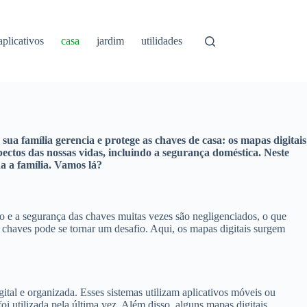
aplicativos
casa
jardim
utilidades
a família gerencia e protege as chaves de casa: os mapas digitais
tos das nossas vidas, incluindo a segurança doméstica. Neste
a a família. Vamos lá?
nto e a segurança das chaves muitas vezes são negligenciados, o que
s chaves pode se tornar um desafio. Aqui, os mapas digitais surgem
tal e organizada. Esses sistemas utilizam aplicativos móveis ou
 utilizada pela última vez. Além disso, alguns mapas digitais