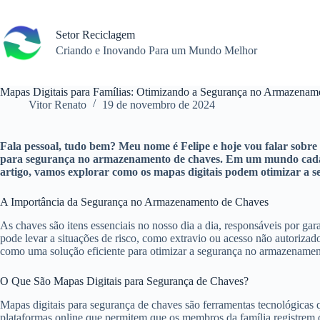
Pular
para
o
Setor Reciclagem
conteúdo
Criando e Inovando Para um Mundo Melhor
Mapas Digitais para Famílias: Otimizando a Segurança no Armazenam
Vitor Renato
19 de novembro de 2024
Fala pessoal, tudo bem? Meu nome é Felipe e hoje vou falar sobre
para segurança no armazenamento de chaves. Em um mundo cada vez
artigo, vamos explorar como os mapas digitais podem otimizar a s
A Importância da Segurança no Armazenamento de Chaves
As chaves são itens essenciais no nosso dia a dia, responsáveis por ga
pode levar a situações de risco, como extravio ou acesso não autorizad
como uma solução eficiente para otimizar a segurança no armazenamen
O Que São Mapas Digitais para Segurança de Chaves?
Mapas digitais para segurança de chaves são ferramentas tecnológicas q
plataformas online que permitem que os membros da família registrem o