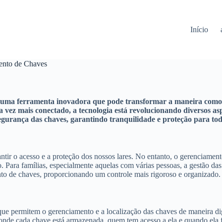
Início
ento de Chaves
 uma ferramenta inovadora que pode transformar a maneira como su
 mais conectado, a tecnologia está revolucionando diversos aspec
egurança das chaves, garantindo tranquilidade e proteção para tod
rantir o acesso e a proteção dos nossos lares. No entanto, o gerenciame
o. Para famílias, especialmente aquelas com várias pessoas, a gestão da
to de chaves, proporcionando um controle mais rigoroso e organizado.
ue permitem o gerenciamento e a localização das chaves de maneira digi
nde cada chave está armazenada, quem tem acesso a ela e quando ela foi