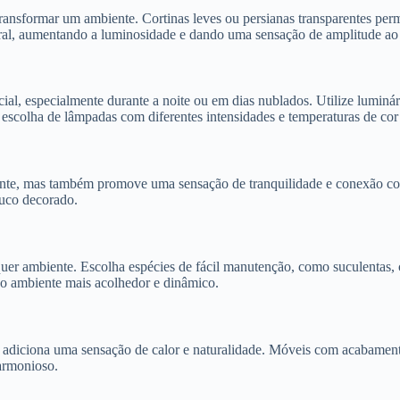
transformar um ambiente. Cortinas leves ou persianas transparentes pe
tural, aumentando a luminosidade e dando uma sensação de amplitude ao
al, especialmente durante a noite ou em dias nublados. Utilize luminári
 A escolha de lâmpadas com diferentes intensidades e temperaturas de co
nte, mas também promove uma sensação de tranquilidade e conexão com a
ouco decorado.
lquer ambiente. Escolha espécies de fácil manutenção, como suculentas
do o ambiente mais acolhedor e dinâmico.
adiciona uma sensação de calor e naturalidade. Móveis com acabamento e
armonioso.