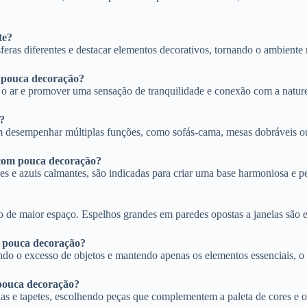
te?
eras diferentes e destacar elementos decorativos, tornando o ambiente 
m pouca decoração?
ar o ar e promover uma sensação de tranquilidade e conexão com a natur
?
sempenhar múltiplas funções, como sofás-cama, mesas dobráveis ou est
 com pouca decoração?
ves e azuis calmantes, são indicadas para criar uma base harmoniosa e p
usão de maior espaço. Espelhos grandes em paredes opostas a janelas são 
m pouca decoração?
ndo o excesso de objetos e mantendo apenas os elementos essenciais, o
pouca decoração?
as e tapetes, escolhendo peças que complementem a paleta de cores e o 