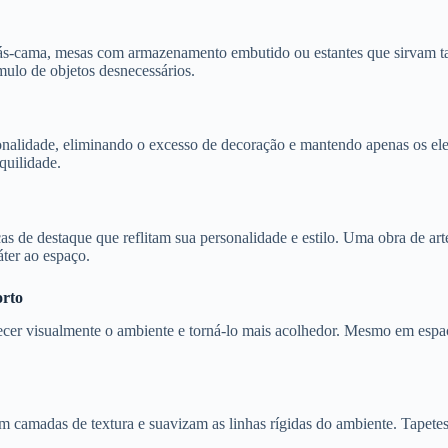
-cama, mesas com armazenamento embutido ou estantes que sirvam tant
ulo de objetos desnecessários.
ionalidade, eliminando o excesso de decoração e mantendo apenas os ele
quilidade.
s de destaque que reflitam sua personalidade e estilo. Uma obra de ar
áter ao espaço.
orto
quecer visualmente o ambiente e torná-lo mais acolhedor. Mesmo em esp
m camadas de textura e suavizam as linhas rígidas do ambiente. Tapetes