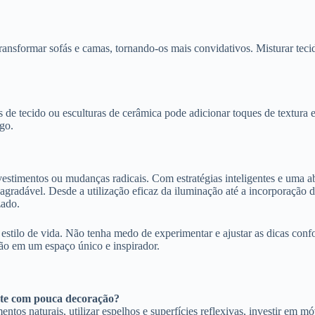
ansformar sofás e camas, tornando-os mais convidativos. Misturar tecid
s de tecido ou esculturas de cerâmica pode adicionar toques de textura
go.
timentos ou mudanças radicais. Com estratégias inteligentes e uma abo
agradável. Desde a utilização eficaz da iluminação até a incorporação d
zado.
stilo de vida. Não tenha medo de experimentar e ajustar as dicas confo
ão em um espaço único e inspirador.
ente com pouca decoração?
ntos naturais, utilizar espelhos e superfícies reflexivas, investir em mó