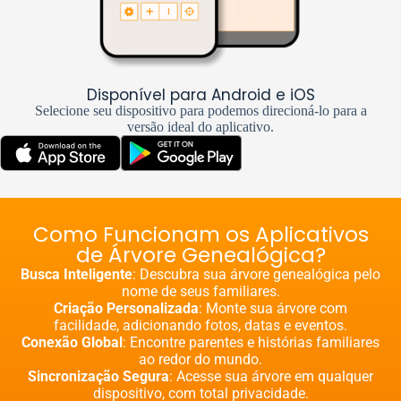
Disponível para Android e iOS
Selecione seu dispositivo para podemos direcioná-lo para a
versão ideal do aplicativo.
Como Funcionam os Aplicativos
de Árvore Genealógica?
Busca Inteligente
: Descubra sua árvore genealógica pelo
nome de seus familiares.
Criação Personalizada
: Monte sua árvore com
facilidade, adicionando fotos, datas e eventos.
Conexão Global
: Encontre parentes e histórias familiares
ao redor do mundo.
Sincronização Segura
: Acesse sua árvore em qualquer
dispositivo, com total privacidade.