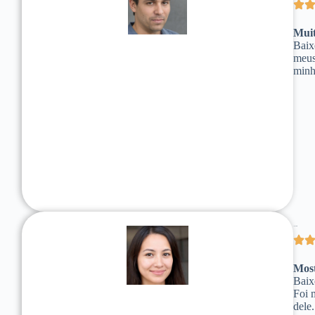
Muit
Baix
meus
minh
Julia Silveira
Mos
Baix
Foi 
dele